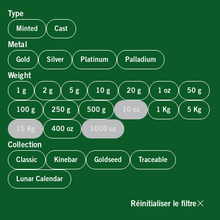
Type
Minted
Cast
Metal
Gold
Silver
Platinum
Palladium
Weight
1 g
2 g
5 g
10 g
20 g
1 oz
50 g
100 g
250 g
500 g
10 oz
1 Kg
5 Kg
15 Kg
400 oz
1000 oz
Collection
Classic
Kinebar
Goldseed
Traceable
Lunar Calendar
Réinitialiser le filtre